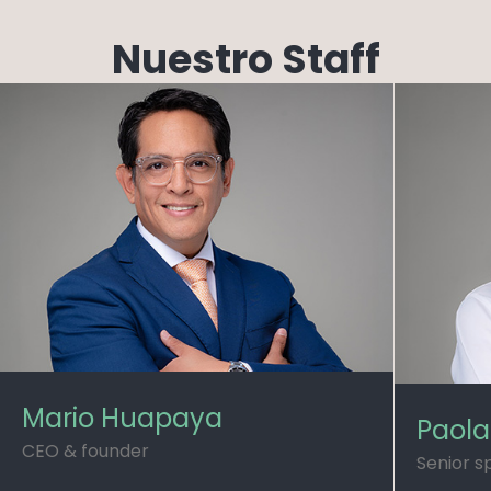
Nuestro Staff
Mario Huapaya
Paola
CEO & founder
Senior sp